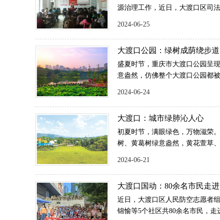
源治理工作，近日，大渡口区司
伏牛溪社区开展了精准宣防普法
2024-06-25
大渡口公园：绿树成荫绕步道
盛夏时节，重庆市大渡口公园呈
意盎然，仿佛整个大渡口公园都被
在城中、城在园中”的美丽画卷跃
2024-06-24
大渡口：城市绿肺沁人心
初夏时节，满眼绿色，万物滋荣
树、黄葛树绿意盎然，黄花萱草
场等城市绿色空间，成为老百姓
2024-06-21
路彩色步道与蓝天白云相映成趣，
到心旷神怡……
大渡口国动：80余名市民走进
人防知识
近日，大渡口区人民防空志愿者
锦愉等5个社区共80余名市民，