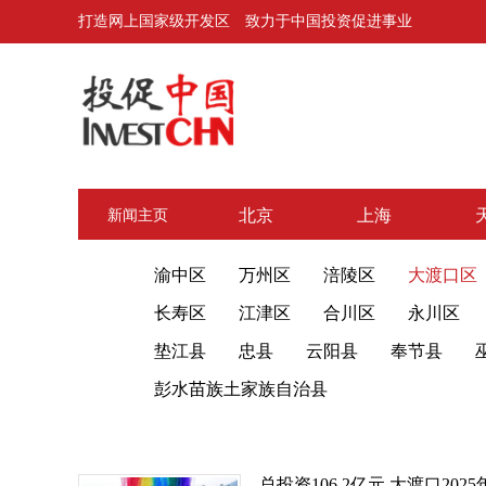
打造网上国家级开发区 致力于中国投资促进事业
北京
上海
新闻主页
渝中区
万州区
涪陵区
大渡口区
长寿区
江津区
合川区
永川区
垫江县
忠县
云阳县
奉节县
彭水苗族土家族自治县
总投资106.2亿元 大渡口202