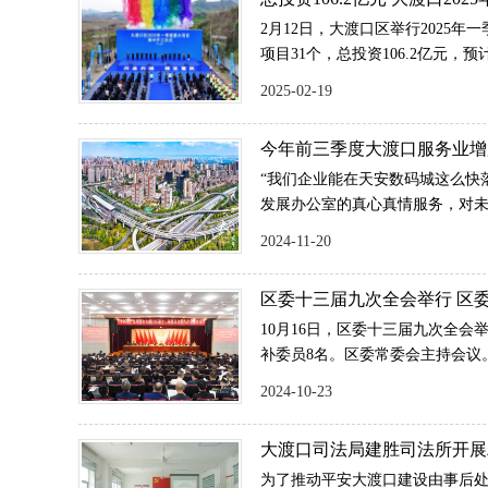
中开工
2月12日，大渡口区举行2025
项目31个，总投资106.2亿元，预
万元，提供就业岗位4500余个。
2025-02-19
今年前三季度大渡口服务业增加
“我们企业能在天安数码城这么快
发展办公室的真心真情服务，对未
今年落户大渡口的情况，固柢（
2024-11-20
慨地说。
区委十三届九次全会举行 区
书记、区政府区长黄红讲话
10月16日，区委十三届九次全会
补委员8名。区委常委会主持会议
就《实施意见（讨论稿）》向全
2024-10-23
大渡口司法局建胜司法所开展
为了推动平安大渡口建设由事后