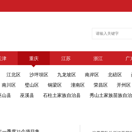
天津
重庆
江苏
浙江
广
江北区
沙坪坝区
九龙坡区
南岸区
北碚区
南川区
璧山区
铜梁区
潼南区
荣昌区
开州区
巫山县
巫溪县
石柱土家族自治县
秀山土家族苗族自治
5年一季度31个项目集