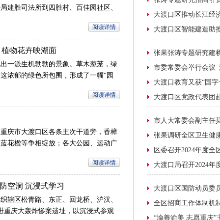
法局建胜司法所到四胜村、百佳园社区、
讲座。
阅读详情
 植物花卉映湖面
现出一派生机勃勃的景象。草木葱茏，绿
这浓郁的绿色所包围，形成了一幅“园
然眼前。
阅读详情
。重庆市大渡口区各条主次干道旁，香樟
、蓝花楹等争相绽放；各大公园、运动广
亲近自然的好去处，欢声笑语不断；大滨
阅读详情
以它们特有的城市“绿肺”功能，让人感
防空洞 沉浸式学习
组织辖区松青路、东正、回龙桥、沪汉、
走进重庆大轰炸惨案遗址，以沉浸式参观