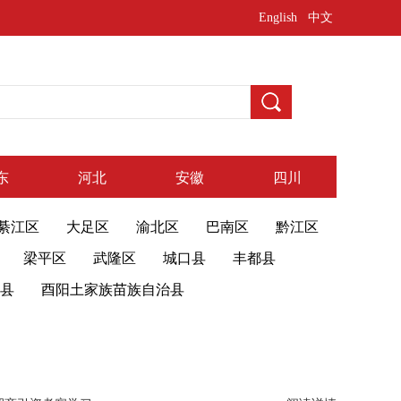
English
中文
东
河北
安徽
四川
綦江区
大足区
渝北区
巴南区
黔江区
梁平区
武隆区
城口县
丰都县
县
酉阳土家族苗族自治县