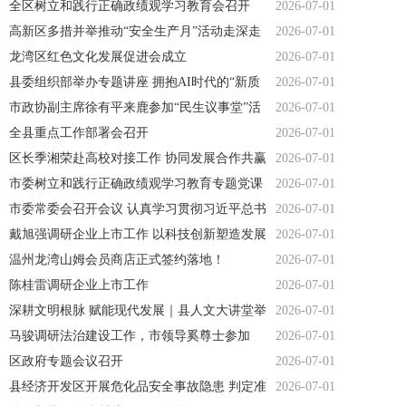
召开
全区树立和践行正确政绩观学习教育会召开
2026-07-01
高新区多措并举推动“安全生产月”活动走深走
2026-07-01
实
龙湾区红色文化发展促进会成立
2026-07-01
县委组织部举办专题讲座 拥抱AI时代的“新质
2026-07-01
生产力”
市政协副主席徐有平来鹿参加“民生议事堂”活
2026-07-01
动
全县重点工作部署会召开
2026-07-01
区长季湘荣赴高校对接工作 协同发展合作共赢
2026-07-01
市委树立和践行正确政绩观学习教育专题党课
2026-07-01
举办
市委常委会召开会议 认真学习贯彻习近平总书
2026-07-01
记 重要讲话重要指示精神
戴旭强调研企业上市工作 以科技创新塑造发展
2026-07-01
新优势 政企携手奋力跑出上市加速度
温州龙湾山姆会员商店正式签约落地！
2026-07-01
陈桂雷调研企业上市工作
2026-07-01
深耕文明根脉 赋能现代发展｜县人文大讲堂举
2026-07-01
行
马骏调研法治建设工作，市领导奚尊士参加
2026-07-01
区政府专题会议召开
2026-07-01
县经济开发区开展危化品安全事故隐患 判定准
2026-07-01