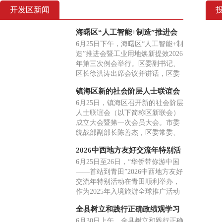
开发区新闻
海曙区“人工智能+制造”推进会
暨工业用地焕新提效2026年第三
6月25日下午，海曙区“人工智能+制
次例会举行
造”推进会暨工业用地焕新提效2026
年第三次例会举行。区委副书记、
区长徐洪涛出席会议并讲话，区委
常委、常务副区长刘春萍参加，副
镇海区新的社会阶层人士联谊会
区长李高主持。
成立大会召开
6月25日，镇海区召开新的社会阶层
人士联谊会（以下简称区新联会）
成立大会暨第一次会员大会。市委
统战部副部长陈善杰，区委常委、
统战部部长杨益出席并讲话。大会
2026中西地方友好交流年特别活
听取了镇海区新联会筹备工作报
动在青田举行
6月25日至26日，“华侨带你游中国
告，审议通过了区新联会章程，选
——首站到青田”2026中西地方友好
举产生了第一届理事会及领导班
交流年特别活动在青田顺利举办，
子。三关六码头（宁波）文化创意
作为2025年入境旅游全球推广活动
发展有限公司董事长杨林当选会
的接续深化举措，本次活动希望深
长。
全县树立和践行正确政绩观学习
化中西民间外交、文旅互通与产业
教育专题党课暨“两优一先”表彰
6月30日上午，全县树立和践行正确
协作，邀请西班牙地方政府及文旅