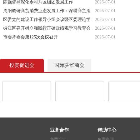
则专题解读培训
陈强督导深化乡村片区组团发展工作
2026-07-01
周阳调研商贸消费业态发展工作：深耕商贸消
2026-07-01
费新业态 激活市场发展新动能
区委党的建设工作领导小组会议暨区委理论学
2026-07-01
习中心组习近平党建思想专题学习会召开
椒江区召开树立和践行正确政绩观学习教育会
2026-07-01
市委常委会第125次会议召开
2026-07-01
投资促进会
国际驻华商会
业务合作
帮助中心
免费选址
免责声明