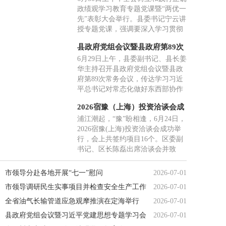
大会举行
政绩观学习教育专题党课暨“两优一
行业代表走进青田考察交流，搭建
先”表彰大会举行。县委书记宁云讲
常态化友好合作平台。
授专题党课，强调要深入学习贯彻
习近平党建思想，树立和践行正确
县政府党组会议暨县政府第89次
政绩观，从奋斗历程中汲取力量，
常务会议召开
6月29日上午，县委副书记、县长姜
在处理好各类关系中把握方法，在
华主持召开县政府党组会议暨县政
实干争先中创造实绩，抓好抓实“三
府第89次常务会议，传达学习习近
张报表”，把正确政绩观写在绿水青
平总书记对常态化做好东西部协作
山间。
工作作出的重要指示精神、习近平
2026宿豫（上海）投资洽谈会成
总书记在《求是》杂志发表的《一
功举办
浦江潮起，“豫”盼相逢，6月24日，
体推进教育科技人才发展》重要文
2026宿豫(上海)投资洽谈会成功举
章精神。会上，姜华围绕学习贯彻
行，会上共签约项目16个。区委副
习近平党建思想讲授专题党课。副
书记、区长陈磊出席洽谈会并致
县长参加会议，县人大、县政协有
辞，区委副书记张成龙主持洽谈
关领导应邀参加会议。
会。来自上海及周边地区的40余名
市领导分赴各地开展“七一”慰问
2026-07-01
嘉宾和客商代表齐聚一堂，共商合
市领导调研民生实事项目并检查安全生产工作
2026-07-01
作、共谋发展。
全省油气长输管道应急观摩推演在定海举行
2026-07-01
县政府党组会议暨习近平党建思想专题学习会
2026-07-01