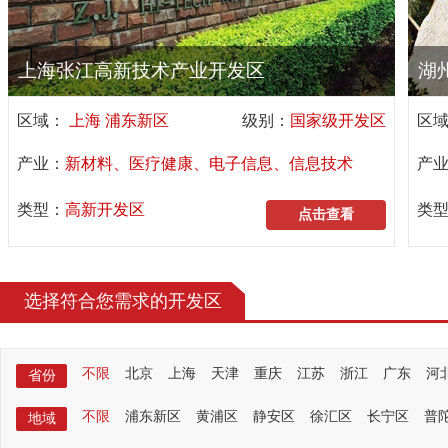
上海张江高新技术产业开发区
湖
区域：
上海 浦东新区
级别：
国家级开发区
区
产业：
新材料、医疗健康、电子信息、信息技术
产
类型：
高新开发区
类
点击查看
选择符合您需求的开发区
不限
北京
上海
天津
重庆
江苏
浙江
广东
河
省份
不限
浦东新区
黄浦区
静安区
徐汇区
长宁区
普
地域