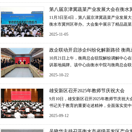
第八届京津冀蔬菜产业发展大会在衡水
11月3日至4日，第八届京津冀蔬菜产业发展
衡水市冀州区举办。大会集中展示了精品蔬菜
多个领域的创新成果及农产品2000余种。
2025-11-05
政企联动开启涉企纠纷化解新路径 衡商
解纷调解中心揭牌成立
10月21日上午，衡商总会驻院解纷调解中心
训基地揭牌。该中心由衡水中院与衡商总会联
纷多元化解合作的重要实践，为我市企业维权
2025-10-22
捷”新平台。
雄安新区召开2025年教师节庆祝大会
9月10日，雄安新区召开2025年教师节庆祝
书记关于教育的重要论述精神，全面落实党中
部署要求，大力弘扬教育家精神，加快建设现
2025-09-12
更多德智体美劳全面发展的社会主义建设者和
设雄安新区注入强大动力。省委常委，雄安新
吴晓华主持召开衡水市省级开发区产业