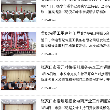
张国华出席会议并讲话。
会议
8月24日，衡水市委书记吴晓华主持召开全市
议，落实省委书记倪岳峰来衡调研讲话精神，
业、主导产业定位，研究推动产业高质量发展
2025-08-26
锋、张双翼、孙文欣出席。
曹妃甸重工承建的印尼宾坦南山项目5
设备成功滚装发运
近日，华电曹妃甸重工装备有限公司研发制造
型港机设备顺利完成滚装发运。本次成功发运
迄今为止整机数量最多、机型最丰富的出口项目，
2025-07-01
机，2台40t-40m带斗门机，1台1500t/h装船机
张家口市召开对接招引服务央企工作调
3月24日晚，市长李克良主持召开全市对接招
听取各县区和市直相关部门工作情况汇报，安
2025-03-28
张家口市发展规模化电商产业工作调度
3月4日，市委书记赵文锋主持召开发展规模