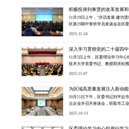
的实操指导，为不动产登记服务
积极投身到奉贤的改革发展和
19期中青班学员座谈会举行
11月19日上午，“共话发展 建
区第19期中青班学员座谈会在区
对面谈心交流。区委副书记唐晓
2025-11-24
深入学习贯彻党的二十届四中
论学习中心组举行学习（扩大
11月5日上午，区委理论学习中
技术大学党委书记、教授郭庆松围
精神”作专题辅导报告。区委书记
2025-11-07
长王益群，区政协党组书记、主
为区域高质量发展注入新动能
业综合开发区
10月11日下午，区委书记刘平
点企业并召开座谈会，听取市工业
2026年度工作思路汇报。区委副
2025-10-13
区委理论学习中心组举行学习