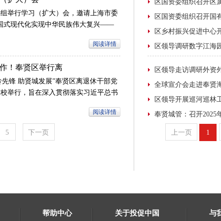
中心组举行学习（扩大）会，邀请上海市委
国式现代化实现中华民族伟大复兴——
五卷”专题辅导报告。区委书记刘平主
阅读详情
长王益群，区人大常委会党组书记、主任
陈勇章，区委副书记唐晓腾出席会议。
作！奉贤区举行离
推进会
乐龄先锋 助贤城发展”奉贤区离退休干部党
党校举行，旨在深入贯彻落实习近平总书
杨树宣讲汇”全体同志重要回信精神，推
阅读详情
量发展。市委组织部副部长、老干部局局
5
下一页
帮助中心
关于投促中国
与