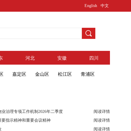
English
中文
东
河北
安徽
四川
区
嘉定区
金山区
松江区
青浦区