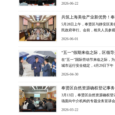
等重点难点，深入推进党建引领
2026-06-22
长极建设。树立和践行正确政绩
市委党校副校长罗峰出席。区委
共筑上海美妆产业新优势！奉
产业区区合作对接座谈会
5月28日上午，奉贤区与静安区
民政府举行。会前，相关人员参观
区、“视听静界·π空间”，深入了
2026-06-01
点产业的有关做法。
“五一”假期来临之际，区领
研
在“五一”国际劳动节来临之际，
城市运行安全稳定，4月29日下
益群，区委副书记唐晓腾分别带
2026-04-30
密集场所，开展节前安全生产调
奉贤区自然资源确权登记事务
会：聚焦登记新规，力推“全
3月13日，奉贤区自然资源确权
场面向中介机构的专题业务宣讲会
新修订《上海市不动产登记技术规
2026-03-22
务，全区10余家中介机构代表参