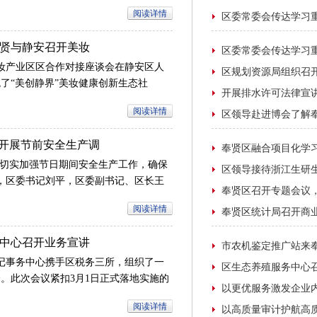
基层治理现代化，全力推动南上海重要增
阅读详情
观学习教育市委第二督导组组长王剑华，
副书记唐晓腾致辞。
贤与静安召开美妆
美妆产业区区合作对接座谈会在静安区人
了“美创静界”美妆健康创新生态社
解静安区发展美妆健康、超高清视听等重
阅读详情
导开展节前安全生产调
为切实加强节日期间安全生产工作，确保
午，区委书记刘平，区委副书记、区长王
队深入企业、工地、商场、养老院等人员
阅读详情
研。
中心召开业务宣讲
程网办”
登记事务中心携手区税务三所，组织了一
。此次会议紧扣3月1日正式落地实施的
定》核心内容，全面推广“全程网办”业
阅读详情
与。会议旨在通过深入的政策解读与具体