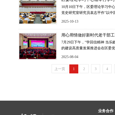
10月10日下午，区委理论学习
党史研究室研究员袁志平作“以中
深入学习《习近平谈治国理政》第
2025-10-13
持会议并讲话。区委副书记、区
张培荣，区政协党组书记、主席
用心用情做好新时代老干部工
退休干部党的建设高质量发展
7月29日下午，“学回信精神 当
的建设高质量发展推进会在区委
记考察上海重要讲话精神和给“老
2025-08-04
动全区离退休干部党建工作高质
长王庆洲，区委书记袁泉出席。
上一页
1
2
3
4
业务合作