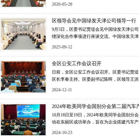
绩观学习教育的重要论述和生动实践，用好正
2026-05-28
人思想和工作实际，开展交流研讨、深入查摆
以正确政绩观立身立业、谋事成事，为人民出
区领导会见中国绿发天津公司领导一行
学习教育取得更大实效。
9月5日，区委书记贾堤会见中国绿发天津公
绕深化合作事项进行座谈交流。中国绿发天津
领导王洪府、连欣、李全利、马迎春参加。
2025-09-12
全区公安工作会议召开
日前，全区公安工作会议召开。区委书记贾堤
区长李春主持。区委副书记陈晖，区领导王洪
第五督察组列席。
2024-12-11
2024年欧美同学会国别分会第二届汽车
对话活动成功举办
10月18日至19日，2024年欧美同学会国别
动在东丽区成功举办，旨在为企业搭建汽车产
台，因地制宜发展新质生产力。19日，区委
2024-10-23
领导刘辉、王洪府、连欣、李全利出席。