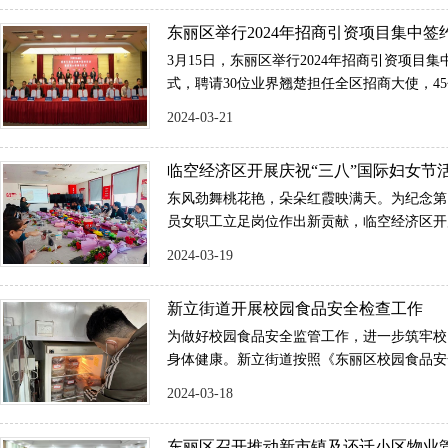
东丽区举行2024年招商引资项目集中签
大使聘任仪式
3月15日，东丽区举行2024年招商引资项目
式，聘请30位业界翘楚担任全区招商大使，4
投资额高达70.1亿元。区委书记贾堤出席并
2024-03-21
出席并致欢迎辞，区委副书记陈晖出席。
临空经济区开展庆祝“三八”国际妇女节
东风劲舞桃花艳，朵朵红霞映满天。为纪念第1
员女职工立足岗位作出新贡献，临空经济区开
观DIY制作”手工活动，临空经济区管委会工
2024-03-19
参加了活动，大家一起度过了美好时光。
新立街道开展校园食品安全检查工作
为做好校园食品安全监管工作，进一步筑牢校
身体健康。新立街道按照《东丽区校园食品安
案》要求，对辖区内所有学校开展校园食品安
2024-03-18
东丽区召开推动新市镇及还迁小区物业