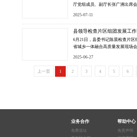
厅党组成员、副厅长张广洲出席
主旨发言，县委书记陈晨致辞，
2025-07-11
负责人，旅行社企业代表、行业
县领导检查片区组团发展工作
6月21日，县委书记陈晨检查片
省城乡一体融合高质量发展现场会
小“三大差距”、推进共同富裕先
2025-06-27
发展，打造宜居宜业和美乡村新
上一页
1
2
3
4
5
6
业务合作
帮助中心
免费选址
免责声明