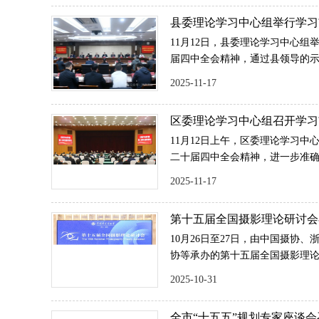
县委理论学习中心组举行学习
中全会精神专题学习会
11月12日，县委理论学习中心
届四中全会精神，通过县领导的
贯彻热潮，更好谋深谋实天台发
2025-11-17
王欣东、朱良其、卢益民和县委
林鼎、郑灵辉、姚峰、庄祎俐等
区委理论学习中心组召开学习
流发言，其他县领导和县人民法
中全会精神专题学习会
流。
11月12日上午，区委理论学习
二十届四中全会精神，进一步准
市委相关部署，更好谋划明年工作
2025-11-17
神在黄岩落地见效。区委书记、
峰、蒋正标、徐雨薇、郭华申、
第十五届全国摄影理论研讨会
理论学习中心组其他成员出席。
10月26日至27日，由中国摄协
协等承办的第十五届全国摄影理论
像艺术与新质生产力”为主题，来
2025-10-31
业发展、摄协组织工作的100多
研讨交流。
全市“十五五”规划专家座谈会