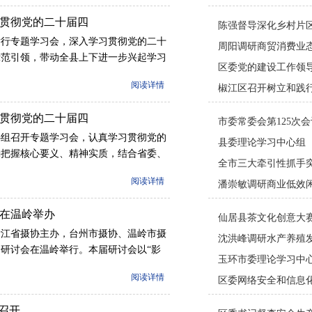
贯彻党的二十届四
组举行专题学习会，深入学习贯彻党的二十
示范引领，带动全县上下进一步兴起学习
展举措。县委书记陈晨主持会议并讲话，
阅读详情
理论学习中心组其他成员出席。王欣东、
县领导围绕学习贯彻四中全会精神作了交
贯彻党的二十届四
院院长、县人民检察院检察长作书面交
中心组召开专题学习会，认真学习贯彻党的
确把握核心要义、精神实质，结合省委、
思路和“十五五”规划，有力推动全会精
阅读详情
区长徐礼辉主持会议并讲话。区领导林
王良帅作学习交流，王跃军、王辉和区委
在温岭举办
、浙江省摄协主办，台州市摄协、温岭市摄
研讨会在温岭举行。本届研讨会以“影
自学界业界从事摄影理论研究、影像产
阅读详情
位专家学者和企业负责人汇聚一堂，开展
召开