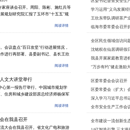
划专家座谈会召开。周阳、陈彬、施红兵等
展规划研究院汇报了玉环市“十五五”规
和优秀企业家代表深入分析玉环发展面临
阅读详情
时期的发展思路、突破方向和重大举措，
献策，提出了各自的真知灼见。
。会议盘点“百日攻坚”行动进展情况，
工作进行再部署。县委副书记、县长王欣
常务副县长陈豪主持会议，县政府班子成
阅读详情
人文大讲堂举行
政中心第一报告厅举行。中国城市规划学
师、住房和城乡建设部原总经济师杨保军
的启示》专题讲座。
阅读详情
会在我县召开
交流大会在我县召开。省文化广电和旅游