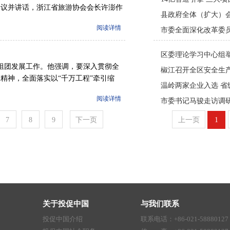
会议并讲话，浙江省旅游协会会长许澎作
副县长姚峰，全省各地市相关部门和协会
阅读详情
专家等参加会议。
区组团发展工作。他强调，要深入贯彻全
精神，全面落实以“千万工程”牵引缩
行示范的工作部署，深化片区组团高质量
阅读详情
格局。县领导王欣东、娄宇飞等参加。
7
8
9
下一页
关于投促中国
与我们联系
投促中国介绍
联系电话：+86-021-58880127