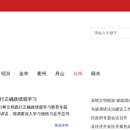
天津
重庆
江苏
浙江
广
绍兴
金华
衢州
舟山
台州
丽水
行正确政绩观学习
举行树立和践行正确政绩观学习教育专题
并讲话，强调要深入学习领悟习近平总书
重要论述，深化循迹溯源悟思想、自觉践
阅读详情
实举措推进学习教育走深走实。