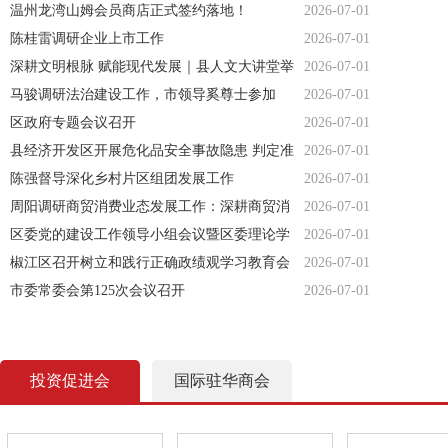
新优势 政企携手奋力跑出上市加速度
温州龙湾山姆会员商店正式签约落地！
2026-07-01
陈桂雷调研企业上市工作
2026-07-01
深耕文明根脉 赋能现代发展｜县人文大讲堂举
2026-07-01
行
马骏调研法治建设工作，市领导奚尊士参加
2026-07-01
区政府专题会议召开
2026-07-01
县经济开发区开展危化品安全事故隐患 判定准
2026-07-01
则专题解读培训
陈强督导深化乡村片区组团发展工作
2026-07-01
周阳调研商贸消费业态发展工作：深耕商贸消
2026-07-01
费新业态 激活市场发展新动能
区委党的建设工作领导小组会议暨区委理论学
2026-07-01
习中心组习近平党建思想专题学习会召开
椒江区召开树立和践行正确政绩观学习教育会
2026-07-01
市委常委会第125次会议召开
2026-07-01
投资促进会
国际驻华商会