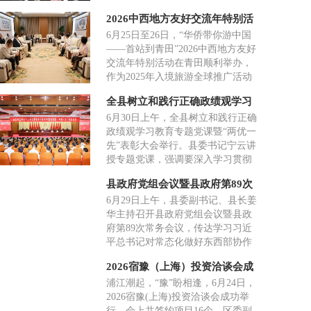
统战部部长杨益出席并讲话。大会
2026中西地方友好交流年特别活
听取了镇海区新联会筹备工作报
动在青田举行
6月25日至26日，“华侨带你游中国
告，审议通过了区新联会章程，选
——首站到青田”2026中西地方友好
举产生了第一届理事会及领导班
交流年特别活动在青田顺利举办，
子。三关六码头（宁波）文化创意
作为2025年入境旅游全球推广活动
发展有限公司董事长杨林当选会
的接续深化举措，本次活动希望深
长。
全县树立和践行正确政绩观学习
化中西民间外交、文旅互通与产业
教育专题党课暨“两优一先”表彰
6月30日上午，全县树立和践行正确
协作，邀请西班牙地方政府及文旅
大会举行
政绩观学习教育专题党课暨“两优一
行业代表走进青田考察交流，搭建
先”表彰大会举行。县委书记宁云讲
常态化友好合作平台。
授专题党课，强调要深入学习贯彻
习近平党建思想，树立和践行正确
县政府党组会议暨县政府第89次
政绩观，从奋斗历程中汲取力量，
常务会议召开
6月29日上午，县委副书记、县长姜
在处理好各类关系中把握方法，在
华主持召开县政府党组会议暨县政
实干争先中创造实绩，抓好抓实“三
府第89次常务会议，传达学习习近
张报表”，把正确政绩观写在绿水青
平总书记对常态化做好东西部协作
山间。
工作作出的重要指示精神、习近平
2026宿豫（上海）投资洽谈会成
总书记在《求是》杂志发表的《一
功举办
浦江潮起，“豫”盼相逢，6月24日，
体推进教育科技人才发展》重要文
2026宿豫(上海)投资洽谈会成功举
章精神。会上，姜华围绕学习贯彻
行，会上共签约项目16个。区委副