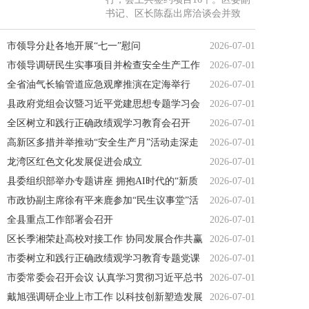
习近平党建思想讲授专题党课。副
书记、区长陈磊出席洽谈会并致
县长参加会议，县人大、县政协有
辞，区委副书记张成龙主持洽谈
关领导应邀参加会议。
会。来自上海及周边地区的40余名
市领导分赴各地开展“七一”慰问
2026-07-01
嘉宾和客商代表齐聚一堂，共商合
市领导调研民生实事项目并检查安全生产工作
2026-07-01
作、共谋发展。
全省油气长输管道应急观摩推演在定海举行
2026-07-01
县政府党组会议暨习近平党建思想专题学习会
2026-07-01
召开
全区树立和践行正确政绩观学习教育会召开
2026-07-01
高新区多措并举推动“安全生产月”活动走深走
2026-07-01
实
龙湾区红色文化发展促进会成立
2026-07-01
县委组织部举办专题讲座 拥抱AI时代的“新质
2026-07-01
生产力”
市政协副主席徐有平来鹿参加“民生议事堂”活
2026-07-01
动
全县重点工作部署会召开
2026-07-01
区长季湘荣赴高校对接工作 协同发展合作共赢
2026-07-01
市委树立和践行正确政绩观学习教育专题党课
2026-07-01
举办
市委常委会召开会议 认真学习贯彻习近平总书
2026-07-01
记 重要讲话重要指示精神
戴旭强调研企业上市工作 以科技创新塑造发展
2026-07-01