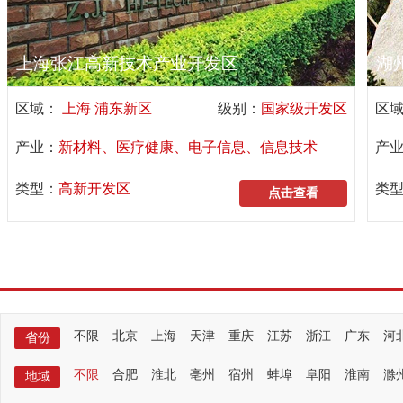
上海张江高新技术产业开发区
湖
区域：
上海 浦东新区
级别：
国家级开发区
区
产业：
新材料、医疗健康、电子信息、信息技术
产
类型：
高新开发区
类
点击查看
选择符合您需求的开发区
不限
北京
上海
天津
重庆
江苏
浙江
广东
河
省份
不限
合肥
淮北
亳州
宿州
蚌埠
阜阳
淮南
滁
地域