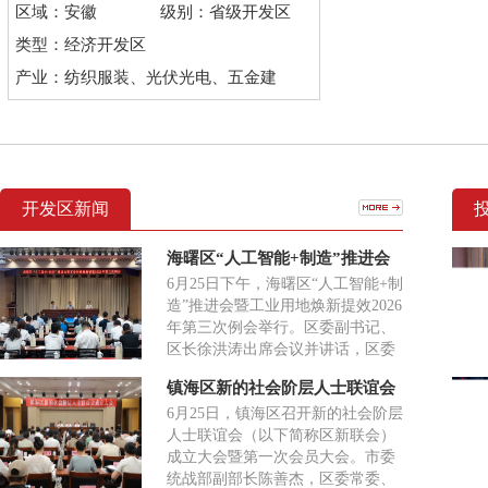
区域：安徽
级别：省级开发区
类型：经济开发区
产业：纺织服装、光伏光电、五金建
材、电子电气
开发区新闻
海曙区“人工智能+制造”推进会
暨工业用地焕新提效2026年第三
6月25日下午，海曙区“人工智能+制
次例会举行
造”推进会暨工业用地焕新提效2026
年第三次例会举行。区委副书记、
区长徐洪涛出席会议并讲话，区委
常委、常务副区长刘春萍参加，副
镇海区新的社会阶层人士联谊会
区长李高主持。
成立大会召开
6月25日，镇海区召开新的社会阶层
人士联谊会（以下简称区新联会）
成立大会暨第一次会员大会。市委
统战部副部长陈善杰，区委常委、