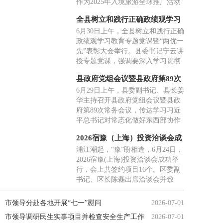
作为2025年入境旅游全球推广活动
发展有限公司董事长杨林当选会
的接续深化举措，本次活动希望深
长。
全县树立和践行正确政绩观学习
化中西民间外交、文旅互通与产业
教育专题党课暨“两优一先”表彰
6月30日上午，全县树立和践行正确
协作，邀请西班牙地方政府及文旅
大会举行
政绩观学习教育专题党课暨“两优一
行业代表走进青田考察交流，搭建
先”表彰大会举行。县委书记宁云讲
常态化友好合作平台。
授专题党课，强调要深入学习贯彻
习近平党建思想，树立和践行正确
县政府党组会议暨县政府第89次
政绩观，从奋斗历程中汲取力量，
常务会议召开
6月29日上午，县委副书记、县长姜
在处理好各类关系中把握方法，在
华主持召开县政府党组会议暨县政
实干争先中创造实绩，抓好抓实“三
府第89次常务会议，传达学习习近
张报表”，把正确政绩观写在绿水青
平总书记对常态化做好东西部协作
山间。
工作作出的重要指示精神、习近平
2026宿豫（上海）投资洽谈会成
总书记在《求是》杂志发表的《一
功举办
浦江潮起，“豫”盼相逢，6月24日，
体推进教育科技人才发展》重要文
2026宿豫(上海)投资洽谈会成功举
章精神。会上，姜华围绕学习贯彻
行，会上共签约项目16个。区委副
习近平党建思想讲授专题党课。副
书记、区长陈磊出席洽谈会并致
县长参加会议，县人大、县政协有
辞，区委副书记张成龙主持洽谈
关领导应邀参加会议。
会。来自上海及周边地区的40余名
市领导分赴各地开展“七一”慰问
2026-07-01
嘉宾和客商代表齐聚一堂，共商合
市领导调研民生实事项目并检查安全生产工作
2026-07-01
作、共谋发展。