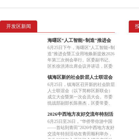
开发区新闻
海曙区“人工智能+制造”推进会
暨工业用地焕新提效2026年第三
6月25日下午，海曙区“人工智能+制
次例会举行
造”推进会暨工业用地焕新提效2026
年第三次例会举行。区委副书记、
区长徐洪涛出席会议并讲话，区委
常委、常务副区长刘春萍参加，副
镇海区新的社会阶层人士联谊会
区长李高主持。
成立大会召开
6月25日，镇海区召开新的社会阶层
人士联谊会（以下简称区新联会）
成立大会暨第一次会员大会。市委
统战部副部长陈善杰，区委常委、
统战部部长杨益出席并讲话。大会
2026中西地方友好交流年特别活
听取了镇海区新联会筹备工作报
动在青田举行
6月25日至26日，“华侨带你游中国
告，审议通过了区新联会章程，选
——首站到青田”2026中西地方友好
举产生了第一届理事会及领导班
交流年特别活动在青田顺利举办，
子。三关六码头（宁波）文化创意