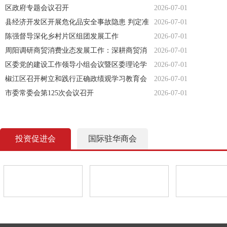
区政府专题会议召开
2026-07-01
县经济开发区开展危化品安全事故隐患 判定准
2026-07-01
则专题解读培训
陈强督导深化乡村片区组团发展工作
2026-07-01
周阳调研商贸消费业态发展工作：深耕商贸消
2026-07-01
费新业态 激活市场发展新动能
区委党的建设工作领导小组会议暨区委理论学
2026-07-01
习中心组习近平党建思想专题学习会召开
椒江区召开树立和践行正确政绩观学习教育会
2026-07-01
市委常委会第125次会议召开
2026-07-01
投资促进会
国际驻华商会