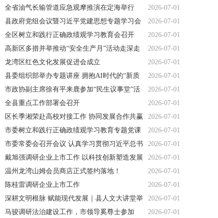
全省油气长输管道应急观摩推演在定海举行
2026-07-01
县政府党组会议暨习近平党建思想专题学习会
2026-07-01
召开
全区树立和践行正确政绩观学习教育会召开
2026-07-01
高新区多措并举推动“安全生产月”活动走深走
2026-07-01
实
龙湾区红色文化发展促进会成立
2026-07-01
县委组织部举办专题讲座 拥抱AI时代的“新质
2026-07-01
生产力”
市政协副主席徐有平来鹿参加“民生议事堂”活
2026-07-01
动
全县重点工作部署会召开
2026-07-01
区长季湘荣赴高校对接工作 协同发展合作共赢
2026-07-01
市委树立和践行正确政绩观学习教育专题党课
2026-07-01
举办
市委常委会召开会议 认真学习贯彻习近平总书
2026-07-01
记 重要讲话重要指示精神
戴旭强调研企业上市工作 以科技创新塑造发展
2026-07-01
新优势 政企携手奋力跑出上市加速度
温州龙湾山姆会员商店正式签约落地！
2026-07-01
陈桂雷调研企业上市工作
2026-07-01
深耕文明根脉 赋能现代发展｜县人文大讲堂举
2026-07-01
行
马骏调研法治建设工作，市领导奚尊士参加
2026-07-01