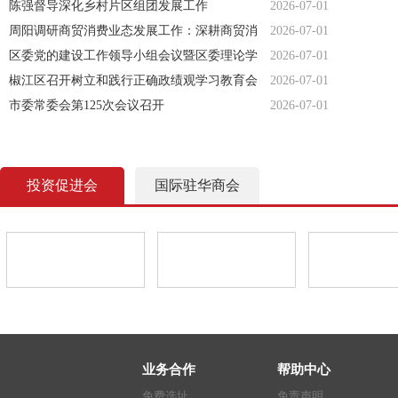
则专题解读培训
陈强督导深化乡村片区组团发展工作
2026-07-01
周阳调研商贸消费业态发展工作：深耕商贸消
2026-07-01
费新业态 激活市场发展新动能
区委党的建设工作领导小组会议暨区委理论学
2026-07-01
习中心组习近平党建思想专题学习会召开
椒江区召开树立和践行正确政绩观学习教育会
2026-07-01
市委常委会第125次会议召开
2026-07-01
投资促进会
国际驻华商会
业务合作
帮助中心
免费选址
免责声明