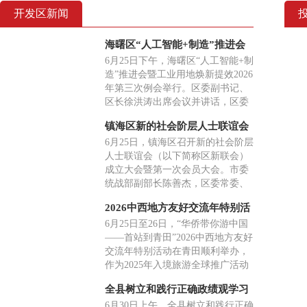
开发区新闻
海曙区“人工智能+制造”推进会
暨工业用地焕新提效2026年第三
6月25日下午，海曙区“人工智能+制
次例会举行
造”推进会暨工业用地焕新提效2026
年第三次例会举行。区委副书记、
区长徐洪涛出席会议并讲话，区委
常委、常务副区长刘春萍参加，副
镇海区新的社会阶层人士联谊会
区长李高主持。
成立大会召开
6月25日，镇海区召开新的社会阶层
人士联谊会（以下简称区新联会）
成立大会暨第一次会员大会。市委
统战部副部长陈善杰，区委常委、
统战部部长杨益出席并讲话。大会
2026中西地方友好交流年特别活
听取了镇海区新联会筹备工作报
动在青田举行
6月25日至26日，“华侨带你游中国
告，审议通过了区新联会章程，选
——首站到青田”2026中西地方友好
举产生了第一届理事会及领导班
交流年特别活动在青田顺利举办，
子。三关六码头（宁波）文化创意
作为2025年入境旅游全球推广活动
发展有限公司董事长杨林当选会
的接续深化举措，本次活动希望深
长。
全县树立和践行正确政绩观学习
化中西民间外交、文旅互通与产业
教育专题党课暨“两优一先”表彰
6月30日上午，全县树立和践行正确
协作，邀请西班牙地方政府及文旅