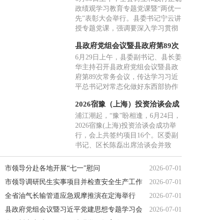
大会举行
政绩观学习教育专题党课暨“两优一
行业代表走进青田考察交流，搭建
先”表彰大会举行。县委书记宁云讲
常态化友好合作平台。
授专题党课，强调要深入学习贯彻
习近平党建思想，树立和践行正确
县政府党组会议暨县政府第89次
政绩观，从奋斗历程中汲取力量，
常务会议召开
6月29日上午，县委副书记、县长姜
在处理好各类关系中把握方法，在
华主持召开县政府党组会议暨县政
实干争先中创造实绩，抓好抓实“三
府第89次常务会议，传达学习习近
张报表”，把正确政绩观写在绿水青
平总书记对常态化做好东西部协作
山间。
工作作出的重要指示精神、习近平
2026宿豫（上海）投资洽谈会成
总书记在《求是》杂志发表的《一
功举办
浦江潮起，“豫”盼相逢，6月24日，
体推进教育科技人才发展》重要文
2026宿豫(上海)投资洽谈会成功举
章精神。会上，姜华围绕学习贯彻
行，会上共签约项目16个。区委副
习近平党建思想讲授专题党课。副
书记、区长陈磊出席洽谈会并致
县长参加会议，县人大、县政协有
辞，区委副书记张成龙主持洽谈
关领导应邀参加会议。
会。来自上海及周边地区的40余名
市领导分赴各地开展“七一”慰问
2026-07-01
嘉宾和客商代表齐聚一堂，共商合
市领导调研民生实事项目并检查安全生产工作
2026-07-01
作、共谋发展。
全省油气长输管道应急观摩推演在定海举行
2026-07-01
县政府党组会议暨习近平党建思想专题学习会
2026-07-01