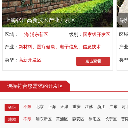
上海张江高新技术产业开发区
湖
区域：
上海 浦东新区
级别：
国家级开发区
区
产业：
新材料、医疗健康、电子信息、信息技术
产
类型：
高新开发区
类
点击查看
选择符合您需求的开发区
不限
北京
上海
天津
重庆
江苏
浙江
广东
河
省份
不限
浦东新区
黄浦区
静安区
徐汇区
长宁区
普
地域