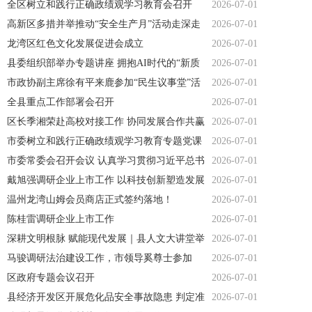
召开
全区树立和践行正确政绩观学习教育会召开
2026-07-01
高新区多措并举推动“安全生产月”活动走深走
2026-07-01
实
龙湾区红色文化发展促进会成立
2026-07-01
县委组织部举办专题讲座 拥抱AI时代的“新质
2026-07-01
生产力”
市政协副主席徐有平来鹿参加“民生议事堂”活
2026-07-01
动
全县重点工作部署会召开
2026-07-01
区长季湘荣赴高校对接工作 协同发展合作共赢
2026-07-01
市委树立和践行正确政绩观学习教育专题党课
2026-07-01
举办
市委常委会召开会议 认真学习贯彻习近平总书
2026-07-01
记 重要讲话重要指示精神
戴旭强调研企业上市工作 以科技创新塑造发展
2026-07-01
新优势 政企携手奋力跑出上市加速度
温州龙湾山姆会员商店正式签约落地！
2026-07-01
陈桂雷调研企业上市工作
2026-07-01
深耕文明根脉 赋能现代发展｜县人文大讲堂举
2026-07-01
行
马骏调研法治建设工作，市领导奚尊士参加
2026-07-01
区政府专题会议召开
2026-07-01
县经济开发区开展危化品安全事故隐患 判定准
2026-07-01