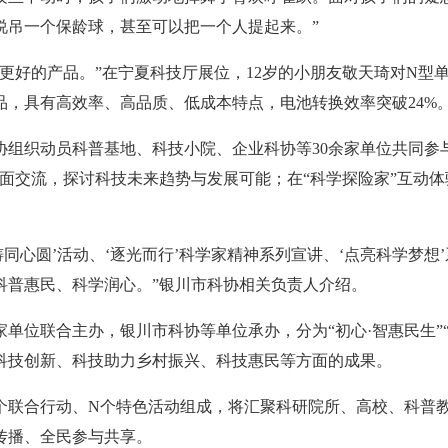
说吊一个保龄球，甚至可以把一个人提起来。”
好的产品。”在宁夏科技厅展位，12岁的小朋友敬天琦对N型
，具有高效率、高品质、低成本特点，电池转换效率突破24%
织动员科普基地、科技小院、企业科协等30余家单位共同参与
面交流，探讨科技未来趋势与发展可能；在“科学探险家”互动体
心圆’活动、‘逐光而行’科学家精神系列宣讲、‘点亮科学梦想’
科普惠民、科学润心。”银川市科协相关负责人介绍。
联合主办，银川市科协等单位承办，分为“初心·智惠民生”“探索·
科技创新、科技助力乡村振兴、科技惠民等方面的成果。
联合行动、N个特色活动组成，将汇聚科研院所、高校、科普
传播、全民参与共享。