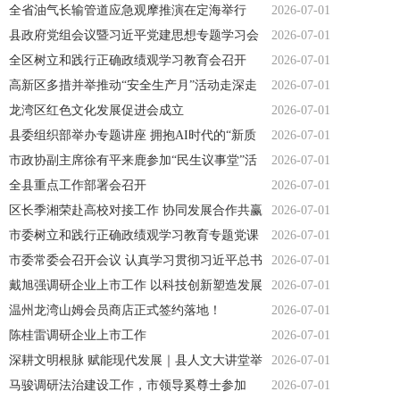
全省油气长输管道应急观摩推演在定海举行
2026-07-01
县政府党组会议暨习近平党建思想专题学习会
2026-07-01
召开
全区树立和践行正确政绩观学习教育会召开
2026-07-01
高新区多措并举推动“安全生产月”活动走深走
2026-07-01
实
龙湾区红色文化发展促进会成立
2026-07-01
县委组织部举办专题讲座 拥抱AI时代的“新质
2026-07-01
生产力”
市政协副主席徐有平来鹿参加“民生议事堂”活
2026-07-01
动
全县重点工作部署会召开
2026-07-01
区长季湘荣赴高校对接工作 协同发展合作共赢
2026-07-01
市委树立和践行正确政绩观学习教育专题党课
2026-07-01
举办
市委常委会召开会议 认真学习贯彻习近平总书
2026-07-01
记 重要讲话重要指示精神
戴旭强调研企业上市工作 以科技创新塑造发展
2026-07-01
新优势 政企携手奋力跑出上市加速度
温州龙湾山姆会员商店正式签约落地！
2026-07-01
陈桂雷调研企业上市工作
2026-07-01
深耕文明根脉 赋能现代发展｜县人文大讲堂举
2026-07-01
行
马骏调研法治建设工作，市领导奚尊士参加
2026-07-01