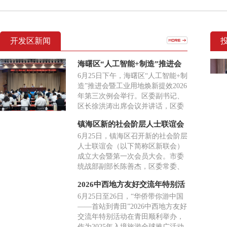
开发区新闻
海曙区“人工智能+制造”推进会
暨工业用地焕新提效2026年第三
6月25日下午，海曙区“人工智能+制
次例会举行
造”推进会暨工业用地焕新提效2026
年第三次例会举行。区委副书记、
区长徐洪涛出席会议并讲话，区委
常委、常务副区长刘春萍参加，副
镇海区新的社会阶层人士联谊会
区长李高主持。
成立大会召开
6月25日，镇海区召开新的社会阶层
人士联谊会（以下简称区新联会）
成立大会暨第一次会员大会。市委
统战部副部长陈善杰，区委常委、
统战部部长杨益出席并讲话。大会
2026中西地方友好交流年特别活
听取了镇海区新联会筹备工作报
动在青田举行
6月25日至26日，“华侨带你游中国
告，审议通过了区新联会章程，选
——首站到青田”2026中西地方友好
举产生了第一届理事会及领导班
交流年特别活动在青田顺利举办，
子。三关六码头（宁波）文化创意
作为2025年入境旅游全球推广活动