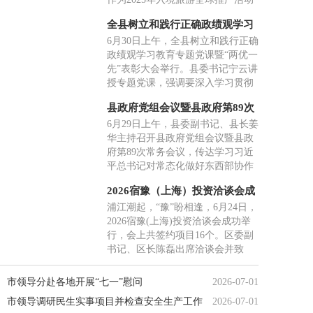
发展有限公司董事长杨林当选会
的接续深化举措，本次活动希望深
长。
全县树立和践行正确政绩观学习
化中西民间外交、文旅互通与产业
教育专题党课暨“两优一先”表彰
6月30日上午，全县树立和践行正确
协作，邀请西班牙地方政府及文旅
大会举行
政绩观学习教育专题党课暨“两优一
行业代表走进青田考察交流，搭建
先”表彰大会举行。县委书记宁云讲
常态化友好合作平台。
授专题党课，强调要深入学习贯彻
习近平党建思想，树立和践行正确
县政府党组会议暨县政府第89次
政绩观，从奋斗历程中汲取力量，
常务会议召开
6月29日上午，县委副书记、县长姜
在处理好各类关系中把握方法，在
华主持召开县政府党组会议暨县政
实干争先中创造实绩，抓好抓实“三
府第89次常务会议，传达学习习近
张报表”，把正确政绩观写在绿水青
平总书记对常态化做好东西部协作
山间。
工作作出的重要指示精神、习近平
2026宿豫（上海）投资洽谈会成
总书记在《求是》杂志发表的《一
功举办
浦江潮起，“豫”盼相逢，6月24日，
体推进教育科技人才发展》重要文
2026宿豫(上海)投资洽谈会成功举
章精神。会上，姜华围绕学习贯彻
行，会上共签约项目16个。区委副
习近平党建思想讲授专题党课。副
书记、区长陈磊出席洽谈会并致
县长参加会议，县人大、县政协有
辞，区委副书记张成龙主持洽谈
关领导应邀参加会议。
会。来自上海及周边地区的40余名
市领导分赴各地开展“七一”慰问
2026-07-01
嘉宾和客商代表齐聚一堂，共商合
市领导调研民生实事项目并检查安全生产工作
2026-07-01
作、共谋发展。