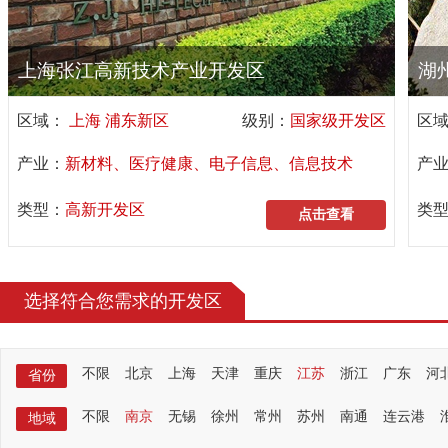
上海张江高新技术产业开发区
湖
区域：
上海 浦东新区
级别：
国家级开发区
区
产业：
新材料、医疗健康、电子信息、信息技术
产
类型：
高新开发区
类
点击查看
选择符合您需求的开发区
不限
北京
上海
天津
重庆
江苏
浙江
广东
河
省份
不限
南京
无锡
徐州
常州
苏州
南通
连云港
地域