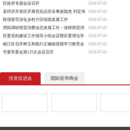
区政府专题会议召开
2026-07-01
县经济开发区开展危化品安全事故隐患 判定准
2026-07-01
则专题解读培训
陈强督导深化乡村片区组团发展工作
2026-07-01
周阳调研商贸消费业态发展工作：深耕商贸消
2026-07-01
费新业态 激活市场发展新动能
区委党的建设工作领导小组会议暨区委理论学
2026-07-01
习中心组习近平党建思想专题学习会召开
椒江区召开树立和践行正确政绩观学习教育会
2026-07-01
市委常委会第125次会议召开
2026-07-01
投资促进会
国际驻华商会